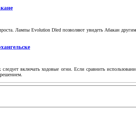
акане
роста. Лампы Evolution Dled позволяют увидеть Абакан другим
рхангельске
к следует включать ходовые огни. Если сравнить использован
 решением.