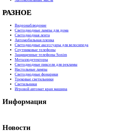
РАЗНОЕ
Видеонаблюдение
Светодиодные лампы для дома
Светодиодная лента
Автомобильная пленка
Светодиодные аксессуары для велосипеда
Спутниковые телефоны
Защищенные телефоны Sonim
Металлодетекторы
Светодиодные пиксели для рекламы
Настольные лампы
Светодиодные фонарики
Трековые светильники
Светильники
Игровой автомат кран машина
Информация
Новости