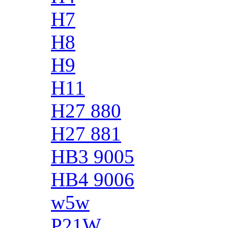
H7
H8
H9
H11
H27 880
H27 881
HB3 9005
HB4 9006
w5w
P21W