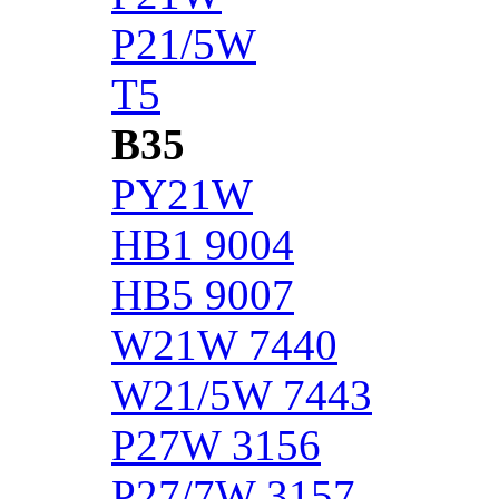
P21/5W
T5
B35
PY21W
HB1 9004
HB5 9007
W21W 7440
W21/5W 7443
P27W 3156
P27/7W 3157