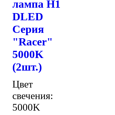
лампа H1
DLED
Серия
"Racer"
5000K
(2шт.)
Цвет
свечения:
5000K