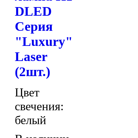
DLED
Серия
"Luxury"
Laser
(2шт.)
Цвет
свечения:
белый