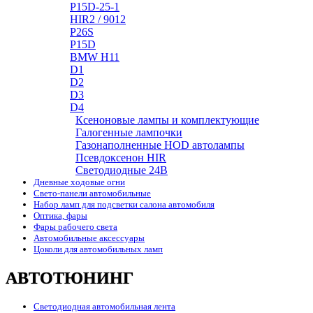
P15D-25-1
HIR2 / 9012
P26S
P15D
BMW H11
D1
D2
D3
D4
Ксеноновые лампы и комплектующие
Галогенные лампочки
Газонаполненные HOD автолампы
Псевдоксенон HIR
Cветодиодные 24B
Дневные ходовые огни
Свето-панели автомобильные
Набор ламп для подсветки салона автомобиля
Оптика, фары
Фары рабочего света
Автомобильные аксессуары
Цоколи для автомобильных ламп
АВТОТЮНИНГ
Светодиодная автомобильная лента