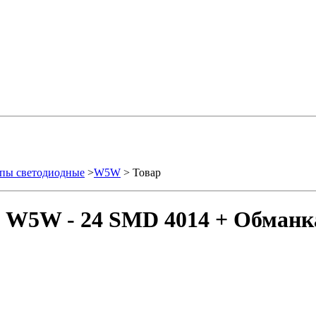
пы светодиодные
>
W5W
> Товар
- W5W - 24 SMD 4014 + Обманка