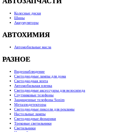
АВТОЗАПЧАСТИ
Колесные диски
Шины
Аккумуляторы
АВТОХИМИЯ
Автомобильные масла
РАЗНОЕ
Видеонаблюдение
Светодиодные лампы для дома
Светодиодная лента
Автомобильная пленка
Светодиодные аксессуары для велосипеда
Спутниковые телефоны
Защищенные телефоны Sonim
Металлодетекторы
Светодиодные пиксели для рекламы
Настольные лампы
Светодиодные фонарики
Трековые светильники
Светильники