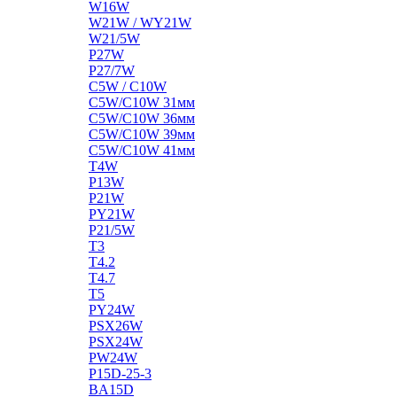
W16W
W21W / WY21W
W21/5W
P27W
P27/7W
C5W / C10W
C5W/C10W 31мм
C5W/C10W 36мм
C5W/C10W 39мм
C5W/C10W 41мм
T4W
P13W
P21W
PY21W
P21/5W
T3
T4.2
T4.7
T5
PY24W
PSX26W
PSX24W
PW24W
P15D-25-3
BA15D