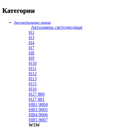
Категории
Автомобильные лампы
Автолампы светодиодные
H1
H3
H4
H7
H8
H9
H10
H11
H12
H13
H15
H16
H27 880
H27 881
HB1 9004
HB3 9005
HB4 9006
HB5 9007
W5W