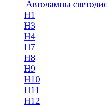
Автолампы светоди
H1
H3
H4
H7
H8
H9
H10
H11
H12