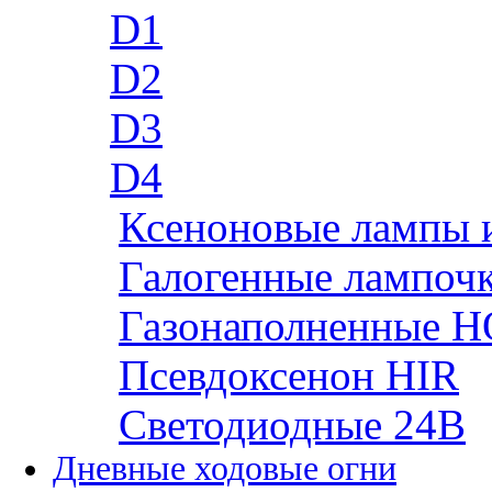
D1
D2
D3
D4
Ксеноновые лампы 
Галогенные лампоч
Газонаполненные H
Псевдоксенон HIR
Cветодиодные 24B
Дневные ходовые огни