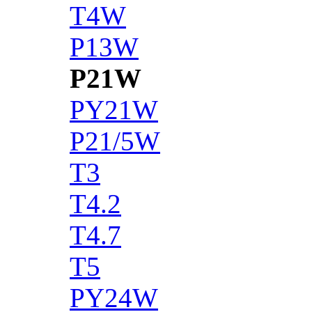
T4W
P13W
P21W
PY21W
P21/5W
T3
T4.2
T4.7
T5
PY24W