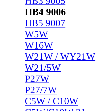
HB3 9005
HB4 9006
HB5 9007
W5W
W16W
W21W / WY21W
W21/5W
P27W
P27/7W
C5W / C10W