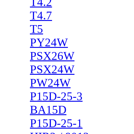
T4.2
T4.7
T5
PY24W
PSX26W
PSX24W
PW24W
P15D-25-3
BA15D
P15D-25-1