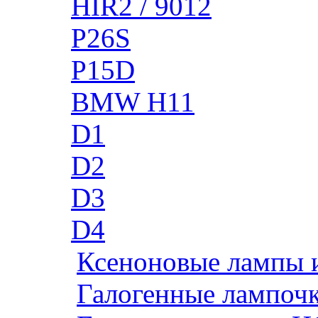
HIR2 / 9012
P26S
P15D
BMW H11
D1
D2
D3
D4
Ксеноновые лампы 
Галогенные лампоч