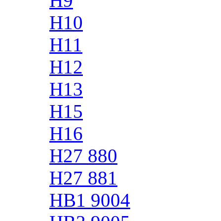
H9
H10
H11
H12
H13
H15
H16
H27 880
H27 881
HB1 9004