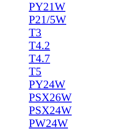
PY21W
P21/5W
T3
T4.2
T4.7
T5
PY24W
PSX26W
PSX24W
PW24W