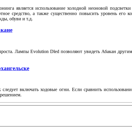
юнинга является использование холодной неоновой подсветки
ртное средство, а также существенно повысить уровень его 
ды, обуви и т.д.
акане
роста. Лампы Evolution Dled позволяют увидеть Абакан другим
рхангельске
к следует включать ходовые огни. Если сравнить использован
 решением.