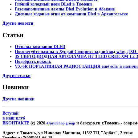
Гибкий холодный неон DLed в Тюмени
Газонаполненные лампы Dled Evolution в Абакане
Дневные ходовые огни от компании Dled в Архангельске
Другие новости
Статьи
Отзывы компании DLED
Посоветуйте лампы в Хундай Солярис: задний ход w5w, ДХО -
3S СВЕТОДИОДНАЯ АВТОЛАМПА H7 3 LED CREE XM-L2 30
Подобрать цоколь
VX-6R ПОРТАТИВНАЯ РАДИОСТАНЦИЯ ещё есть в наличи
Другие статьи
Новинки
Другие новинки
Вступай
в наш клуб
ВКОНТАКТЕ
(c) 2020
и derexpo.ru г.Тюмень
- соврем
4AutoShop group
Адрес:
г. Тюмень, ул.Николая Чаплина, 115/2 ТЦ "Арбат", 2 этаж
Телефон:
+7(908)911-66-15