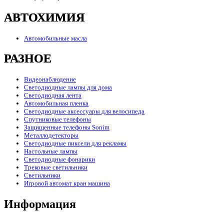
АВТОХИМИЯ
Автомобильные масла
РАЗНОЕ
Видеонаблюдение
Светодиодные лампы для дома
Светодиодная лента
Автомобильная пленка
Светодиодные аксессуары для велосипеда
Спутниковые телефоны
Защищенные телефоны Sonim
Металлодетекторы
Светодиодные пиксели для рекламы
Настольные лампы
Светодиодные фонарики
Трековые светильники
Светильники
Игровой автомат кран машина
Информация