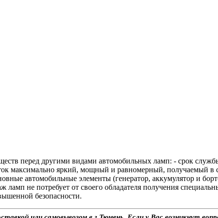
еств перед другими видами автомобильных ламп: - срок службы
оток максимально яркий, мощный и равномерный, получаемый в 
новные автомобильные элементы (генератор, аккумулятор и борто
таж ламп не потребует от своего обладателя получения специаль
вышенной безопасности.
авкой или самовывозом в г.Тюмень. Если у Вас возникнут вопр