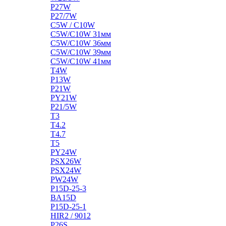
P27W
P27/7W
C5W / C10W
C5W/C10W 31мм
C5W/C10W 36мм
C5W/C10W 39мм
C5W/C10W 41мм
T4W
P13W
P21W
PY21W
P21/5W
T3
T4.2
T4.7
T5
PY24W
PSX26W
PSX24W
PW24W
P15D-25-3
BA15D
P15D-25-1
HIR2 / 9012
P26S