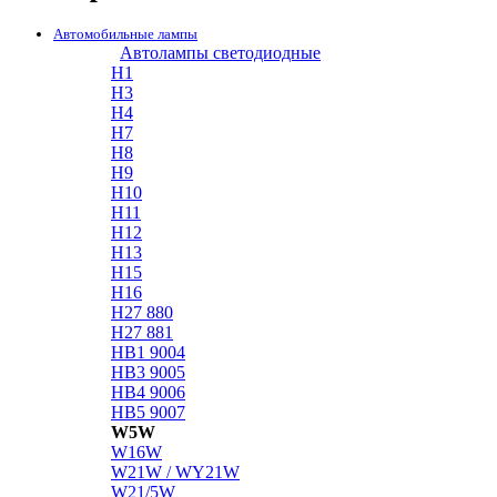
Автомобильные лампы
Автолампы светодиодные
H1
H3
H4
H7
H8
H9
H10
H11
H12
H13
H15
H16
H27 880
H27 881
HB1 9004
HB3 9005
HB4 9006
HB5 9007
W5W
W16W
W21W / WY21W
W21/5W