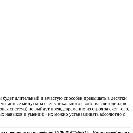
 будет длительный и зачастую способен превышать в десятки
считанные минуты за счет уникального свойства светодиодов –
вая система) не выйдут преждевременно из строя за счет того,
ных навыков и умений; - их можно устанавливать абсолютно с
осы, звоните по телефону +7(908)911-66-15 . Наши менеджеры