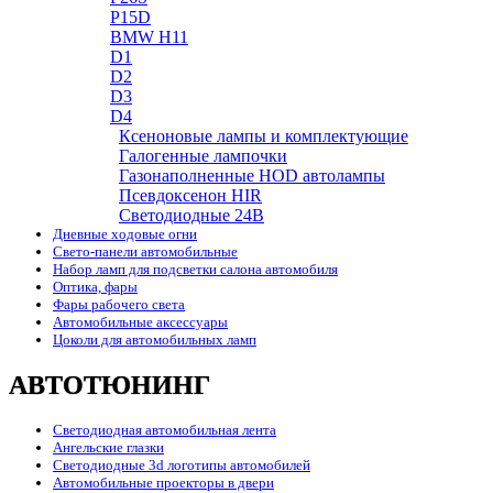
P15D
BMW H11
D1
D2
D3
D4
Ксеноновые лампы и комплектующие
Галогенные лампочки
Газонаполненные HOD автолампы
Псевдоксенон HIR
Cветодиодные 24B
Дневные ходовые огни
Свето-панели автомобильные
Набор ламп для подсветки салона автомобиля
Оптика, фары
Фары рабочего света
Автомобильные аксессуары
Цоколи для автомобильных ламп
АВТОТЮНИНГ
Светодиодная автомобильная лента
Ангельские глазки
Светодиодные 3d логотипы автомобилей
Автомобильные проекторы в двери