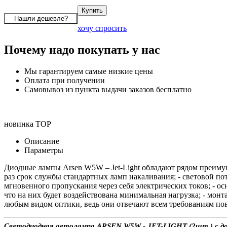
хочу спросить
Почему надо покупать у нас
Мы гарантируем самые низкие цены
Оплата при получении
Самовывоз из пункта выдачи заказов бесплатно
новинка
TOP
Описание
Параметры
Диодные лампы Arsen W5W – Jet-Light обладают рядом преимущ
раз срок службы стандартных ламп накаливания; - световой п
мгновенного пропускания через себя электрических токов; - ос
что на них будет воздействована минимальная нагрузка; - мон
любым видом оптики, ведь они отвечают всем требованиям по
Светодиодная автолампа ARSEN W5W - JET-LIGHT (2шт.) с дост