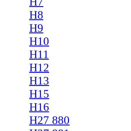
H7
H8
H9
H10
H11
H12
H13
H15
H16
H27 880