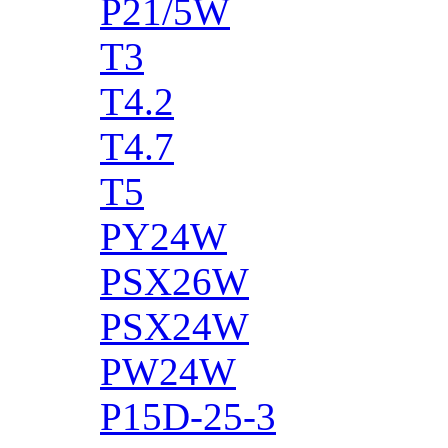
P21/5W
T3
T4.2
T4.7
T5
PY24W
PSX26W
PSX24W
PW24W
P15D-25-3