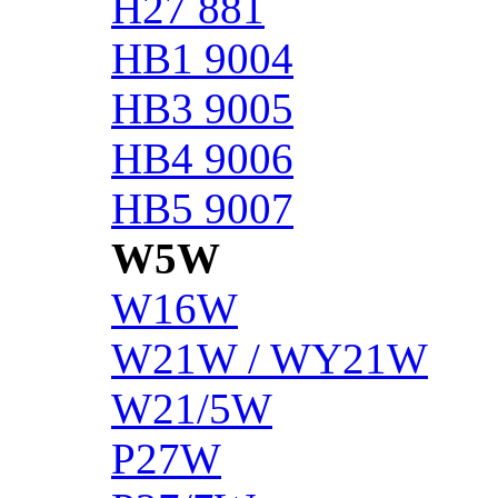
H27 881
HB1 9004
HB3 9005
HB4 9006
HB5 9007
W5W
W16W
W21W / WY21W
W21/5W
P27W