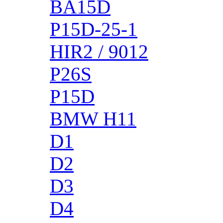
BA15D
P15D-25-1
HIR2 / 9012
P26S
P15D
BMW H11
D1
D2
D3
D4