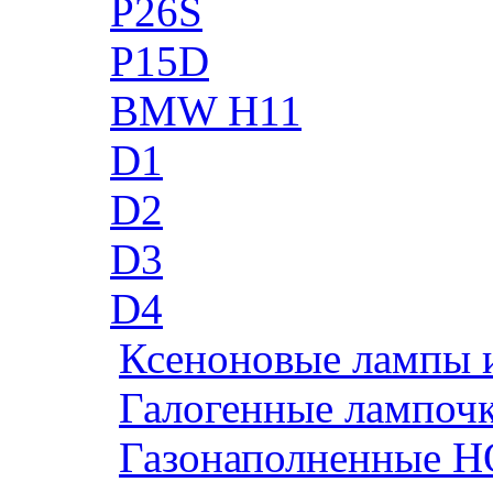
P26S
P15D
BMW H11
D1
D2
D3
D4
Ксеноновые лампы 
Галогенные лампоч
Газонаполненные H