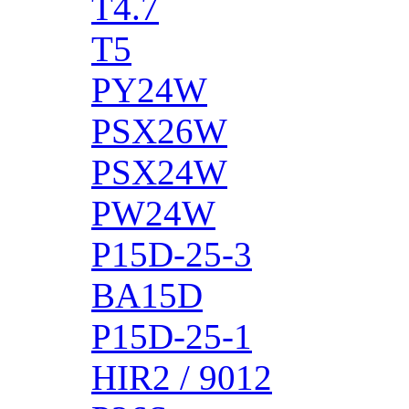
T4.7
T5
PY24W
PSX26W
PSX24W
PW24W
P15D-25-3
BA15D
P15D-25-1
HIR2 / 9012