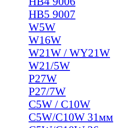
HB4 9006
HB5 9007
W5W
W16W
W21W / WY21W
W21/5W
P27W
P27/7W
C5W / C10W
C5W/C10W 31мм