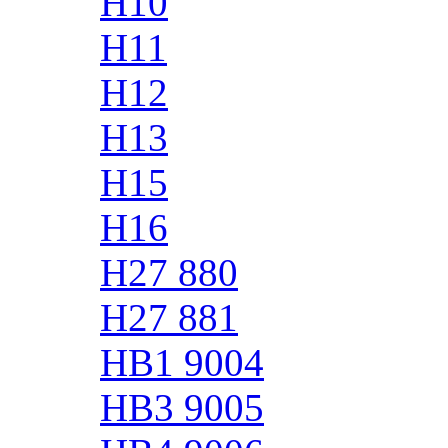
H10
H11
H12
H13
H15
H16
H27 880
H27 881
HB1 9004
HB3 9005