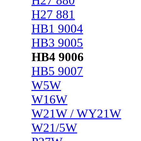
H27 880
H27 881
HB1 9004
HB3 9005
HB4 9006
HB5 9007
W5W
W16W
W21W / WY21W
W21/5W