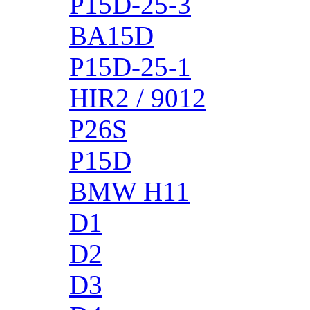
P15D-25-3
BA15D
P15D-25-1
HIR2 / 9012
P26S
P15D
BMW H11
D1
D2
D3