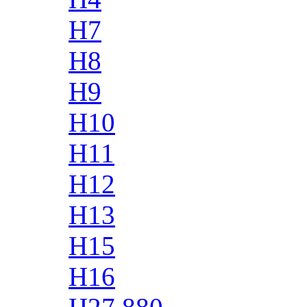
H7
H8
H9
H10
H11
H12
H13
H15
H16