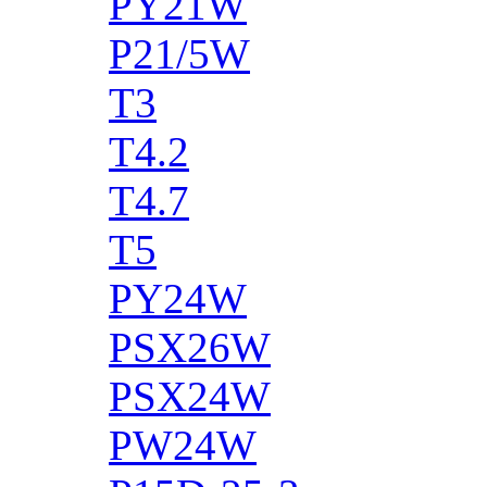
PY21W
P21/5W
T3
T4.2
T4.7
T5
PY24W
PSX26W
PSX24W
PW24W